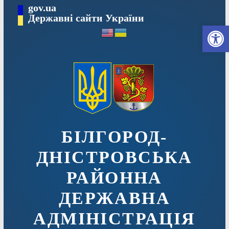
Перейти
gov.ua
до
Державні сайти України
Ві
вмісту
БІЛГОРОД-
ДНІСТРОВСЬКА
РАЙОННА
ДЕРЖАВНА
АДМІНІСТРАЦІЯ