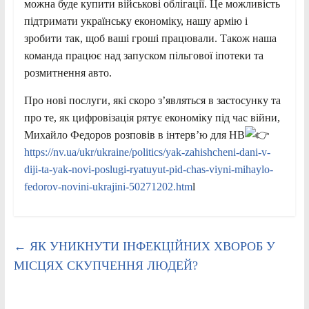
можна буде купити військові облігації. Це можливість
підтримати українську економіку, нашу армію і
зробити так, щоб ваші гроші працювали. Також наша
команда працює над запуском пільгової іпотеки та
розмитнення авто.
Про нові послуги, які скоро з’являться в застосунку та
про те, як цифровізація рятує економіку під час війни,
Михайло Федоров розповів в інтерв’ю для НВ
https://nv.ua/ukr/ukraine/politics/yak-zahishcheni-dani-v-
diji-ta-yak-novi-poslugi-ryatuyut-pid-chas-viyni-mihaylo-
fedorov-novini-ukrajini-50271202.htm
l
←
ЯК УНИКНУТИ ІНФЕКЦІЙНИХ ХВОРОБ У
МІСЦЯХ СКУПЧЕННЯ ЛЮДЕЙ?