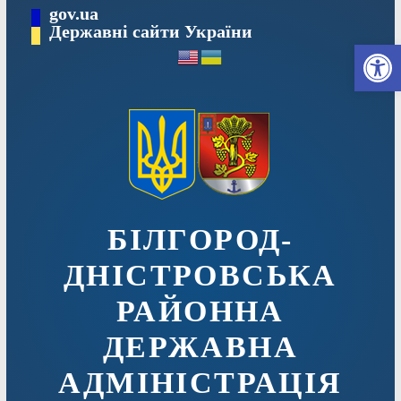
Перейти
gov.ua
до
Державні сайти України
Ві
вмісту
БІЛГОРОД-
ДНІСТРОВСЬКА
РАЙОННА
ДЕРЖАВНА
АДМІНІСТРАЦІЯ