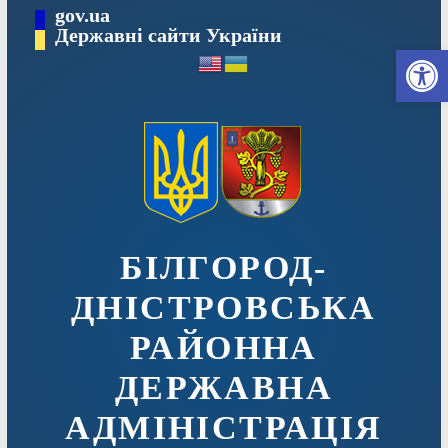
Перейти
gov.ua
до
Державні сайти України
Ві
вмісту
БІЛГОРОД-
ДНІСТРОВСЬКА
РАЙОННА
ДЕРЖАВНА
АДМІНІСТРАЦІЯ