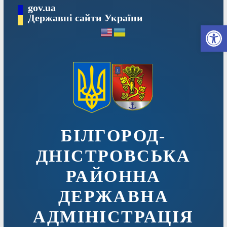
Перейти
gov.ua
до
Державні сайти України
Ві
вмісту
БІЛГОРОД-
ДНІСТРОВСЬКА
РАЙОННА
ДЕРЖАВНА
АДМІНІСТРАЦІЯ