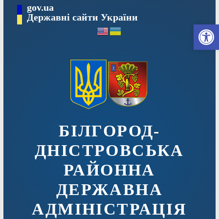
Перейти
gov.ua
до
Державні сайти України
Ві
вмісту
БІЛГОРОД-
ДНІСТРОВСЬКА
РАЙОННА
ДЕРЖАВНА
АДМІНІСТРАЦІЯ