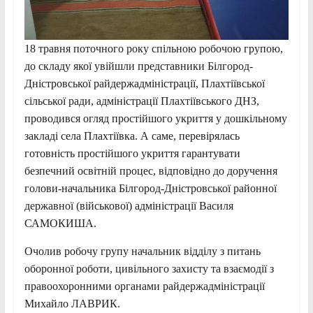
18 травня поточного року спільною робочою групою,
до складу якої увійшли представники Білгород-
Дністровської райдержадміністрації, Плахтіївської
сільської ради, адміністрації Плахтіївського ДНЗ,
проводився огляд простійшого укриття у дошкільному
закладі села Плахтіївка. А саме, перевірялась
готовність простійшого укриття гарантувати
безпечний освітній процес, відповідно до доручення
голови-начальника Білгород-Дністровської районної
державної (військової) адміністрації Василя
САМОКИША.
Очолив робочу групу начальник відділу з питань
оборонної роботи, цивільного захисту та взаємодії з
правоохоронними органами райдержадміністрації
Михайло ЛАВРИК.