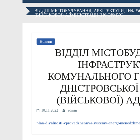
ВІДДІЛ МІСТОБУДУВАННЯ, АРХІТЕКТУРИ, ІНФ
(ВІЙСЬКОВОЇ) АДМІНІСТРАЦІЇ ІНФОРМУЄ
Новини
ВІДДІЛ МІСТОБУ
ІНФРАСТРУК
КОМУНАЛЬНОГО Г
ДНІСТРОВСЬКОЇ
(ВІЙСЬКОВОЇ) А
10.11.2022
admin
plan-diyalnosti-vprovadzhennya-systemy-energomenedzhm