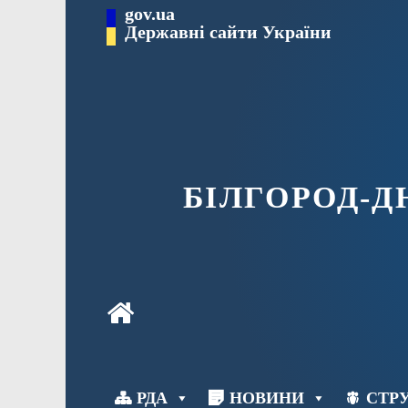
Перейти
gov.ua
до
Державні сайти України
вмісту
БІЛГОРОД-
РДА
НОВИНИ
СТРУ