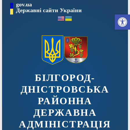
Перейти
gov.ua
до
Державні сайти України
Ві
вмісту
БІЛГОРОД-
ДНІСТРОВСЬКА
РАЙОННА
ДЕРЖАВНА
АДМІНІСТРАЦІЯ