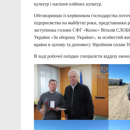
культур і насіння олійних культур.
Обговоривши із керівником господарства поточ
підприємства на майбутні роки, представники р
заступника голови СФГ «Колос» Віталія СЛО
України «За оборону України», за особистий ва
країни в цілому та допомогу Збройним силам У
В ході робочої поїздки спеціалісти відділу еко