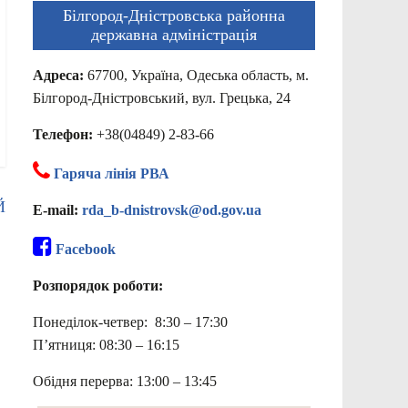
Білгород-Дністровська районна
державна адміністрація
Адреса:
67700, Україна, Одеська область, м.
Білгород-Дністровський, вул. Грецька, 24
Телефон:
+38(04849) 2-83-66
Гаряча лінія РВА
Й
E-mail:
rda_b-dnistrovsk@od.gov.ua
Facebook
Розпорядок роботи:
Понеділок-четвер: 8:30 – 17:30
П’ятниця: 08:30 – 16:15
Обідня перерва: 13:00 – 13:45