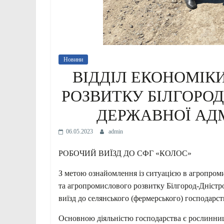
Новини
ВІДДІЛ ЕКОНОМІК
РОЗВИТКУ БІЛГОРОД
ДЕРЖАВНОЇ АДМ
06.05.2023
admin
РОБОЧИЙ ВИЇЗД ДО СФГ «КОЛОС»
З метою ознайомлення із ситуацією в агропром
та агропромислового розвитку Білгород-Дністро
виїзд до селянського (фермерського) господар
Основною діяльністю господарства є рослинниц