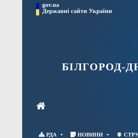
Перейти
gov.ua
до
Державні сайти України
вмісту
БІЛГОРОД-
РДА
НОВИНИ
СТРУ