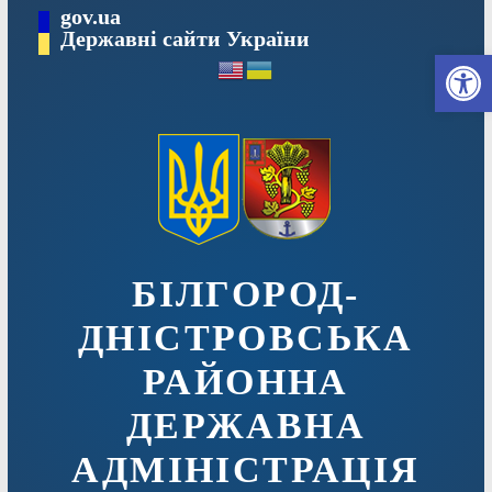
Перейти
gov.ua
до
Державні сайти України
Ві
вмісту
БІЛГОРОД-
ДНІСТРОВСЬКА
РАЙОННА
ДЕРЖАВНА
АДМІНІСТРАЦІЯ