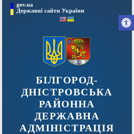
Перейти
gov.ua
до
Державні сайти України
Ві
вмісту
БІЛГОРОД-
ДНІСТРОВСЬКА
РАЙОННА
ДЕРЖАВНА
АДМІНІСТРАЦІЯ