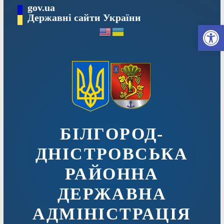
Перейти
gov.ua
до
Державні сайти України
Ві
вмісту
БІЛГОРОД-
ДНІСТРОВСЬКА
РАЙОННА
ДЕРЖАВНА
АДМІНІСТРАЦІЯ