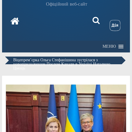
Офіційний веб-сайт
МЕНЮ
Віцепрем’єрка Ольга Стефанішина зустрілася з
новопризначеним Послом Канади в Україні Наталкою
Цмоць