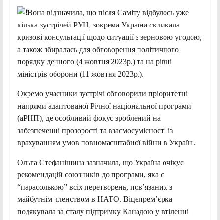
Вона відзначила, що після Саміту відбулось уже
кілька зустрічей РУН, зокрема Україна скликала
кризові консультації щодо ситуації з зерновою угодою,
а також збиралась для обговорення політичного
порядку денного (4 жовтня 2023р.) та на рівні
міністрів оборони (11 жовтня 2023р.).
Окремо учасники зустрічі обговорили пріоритетні
напрями адаптованої Річної національної програми
(аРНП), де особливий фокус зроблений на
забезпеченні прозорості та взаємосумісності із
врахуванням умов повномасштабної війни в Україні.
Ольга Стефанішина зазначила, що Україна очікує
рекомендацій союзників до програми, яка є
“парасолькою” всіх перетворень, пов’язаних з
майбутнім членством в НАТО. Віцепрем’єрка
подякувала за сталу підтримку Канадою у втіленні