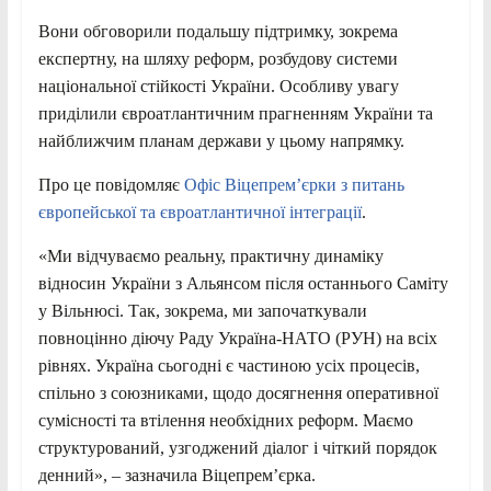
Вони обговорили подальшу підтримку, зокрема
експертну, на шляху реформ, розбудову системи
національної стійкості України. Особливу увагу
приділили євроатлантичним прагненням України та
найближчим планам держави у цьому напрямку.
Про це повідомляє
Офіс Віцепрем’єрки з питань
європейської та євроатлантичної інтеграції
.
«Ми
відчуваємо реальну, практичну динаміку
відносин України з Альянсом після останнього Саміту
у Вільнюсі. Так, зокрема, ми започаткували
повноцінно діючу Раду Україна-НАТО (РУН) на всіх
рівнях. Україна сьогодні є частиною усіх процесів,
спільно з союзниками, щодо досягнення оперативної
сумісності та втілення необхідних реформ. Маємо
структурований, узгоджений діалог і чіткий порядок
денний», – зазначила Віцепрем’єрка.