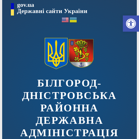
Перейти
gov.ua
до
Державні сайти України
Ві
вмісту
БІЛГОРОД-
ДНІСТРОВСЬКА
РАЙОННА
ДЕРЖАВНА
АДМІНІСТРАЦІЯ