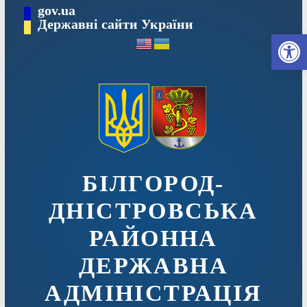
Перейти
gov.ua
до
Державні сайти України
Ві
вмісту
БІЛГОРОД-
ДНІСТРОВСЬКА
РАЙОННА
ДЕРЖАВНА
АДМІНІСТРАЦІЯ