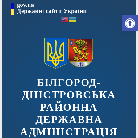
Перейти
gov.ua
до
Державні сайти України
Ві
вмісту
БІЛГОРОД-
ДНІСТРОВСЬКА
РАЙОННА
ДЕРЖАВНА
АДМІНІСТРАЦІЯ