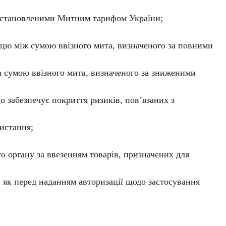
 встановленими Митним тарифом України;
ицю між сумою ввізного мита, визначеного за повними
 сумою ввізного мита, визначеного за зниженими
 забезпечує покриття ризиків, пов’язаних з
истання;
о органу за ввезенням товарів, призначених для
, як перед наданням авторизації щодо застосування