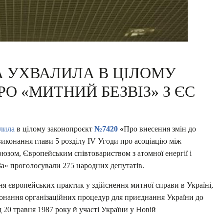
А УХВАЛИЛА В ЦІЛОМУ
О «МИТНИЙ БЕЗВІЗ» З ЄС
лила
в цілому законопроєкт
№7420
«
Про внесення змін до
иконання глави 5 розділу ІV Угоди про асоціацію між
оюзом, Європейським співтовариством з атомної енергії і
За» проголосували 275 народних депутатів.
я європейських практик у здійснення митної справи в Україні,
конання організаційних процедур для приєднання України до
 20 травня 1987 року й участі України у Новій