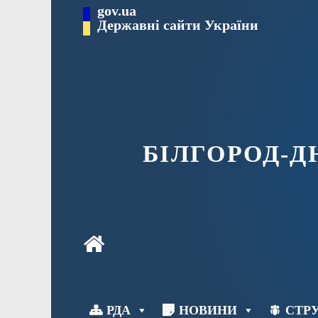
Перейти
gov.ua
до
Державні сайти України
вмісту
БІЛГОРОД-
РДА
НОВИНИ
СТРУ