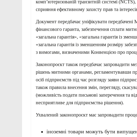
комп’ютеризованій транзитній системі (NCTS), 
сприяння ефективному захисту прав та інтересів
Документ передбачає уніфікувати передбачені
фінансового гаранта, забезпечення сплати митн
«загальна гарантія», «загальна гарантія із змен
«загальна гарантія із зменшенням розміру забезп
з вимогами, визначеними Конвенцією про процед
Законопроєкт також передбачає запровадити ме
рішень митними органами, регламентувавши пра
осіб підприємств під час розгляду заяви підприє
також правила внесення змін, перегляду, скасу
(можливість подати письмові заперечення та ві
несприятливе для підприємства рішення).
Ухвалений законопроєкт має запровадити процед
іноземні товари можуть бути випущені