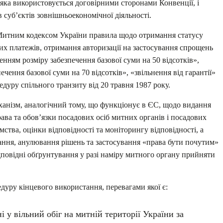
яка використовується договірними сторонами Конвенції, і
 суб’єктів зовнішньоекономічної діяльності.
 Митним кодексом України правила щодо отримання статусу
их платежів, отримання авторизації на застосування спрощень
шенням розміру забезпечення базової суми на 50 відсотків»,
ечення базової суми на 70 відсотків», «звільнення від гарантії»
уру спільного транзиту від 20 травня 1987 року.
ханізм, аналогічний тому, що функціонує в ЄС, щодо видання
ва та обов’язки посадових осіб митних органів і посадових
мства, оцінки відповідності та моніторингу відповідності, а
вання, анулювання рішень та застосування «права бути почутим»
дповідні обґрунтування у разі наміру митного органу прийняти
уру кінцевого використання, перевагами якої є:
 у вільний обіг на митній території України за