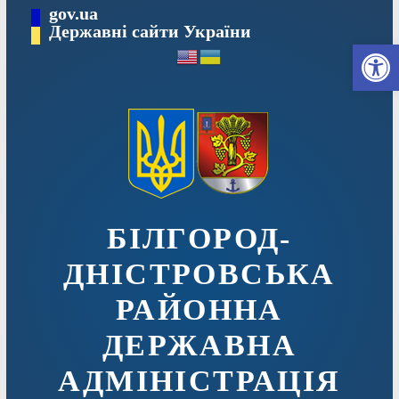
Перейти
gov.ua
до
Державні сайти України
Ві
вмісту
БІЛГОРОД-
ДНІСТРОВСЬКА
РАЙОННА
ДЕРЖАВНА
АДМІНІСТРАЦІЯ