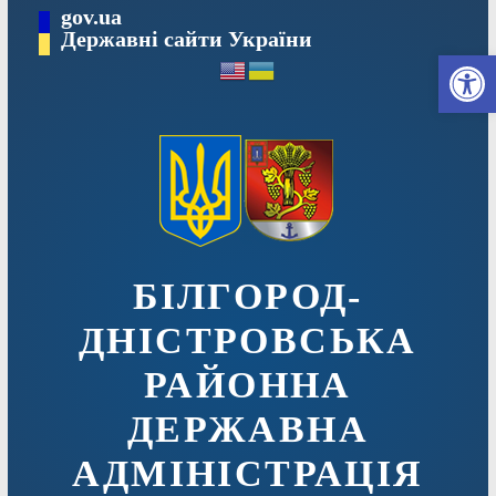
Перейти
gov.ua
до
Державні сайти України
Ві
вмісту
БІЛГОРОД-
ДНІСТРОВСЬКА
РАЙОННА
ДЕРЖАВНА
АДМІНІСТРАЦІЯ