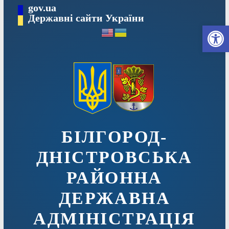
Перейти
gov.ua
до
Державні сайти України
Ві
вмісту
БІЛГОРОД-
ДНІСТРОВСЬКА
РАЙОННА
ДЕРЖАВНА
АДМІНІСТРАЦІЯ