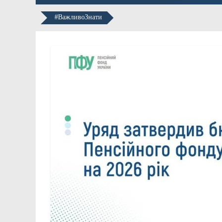
#ВажливоЗнати