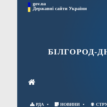
Перейти
gov.ua
до
Державні сайти України
вмісту
БІЛГОРОД-
РДА
НОВИНИ
СТРУ