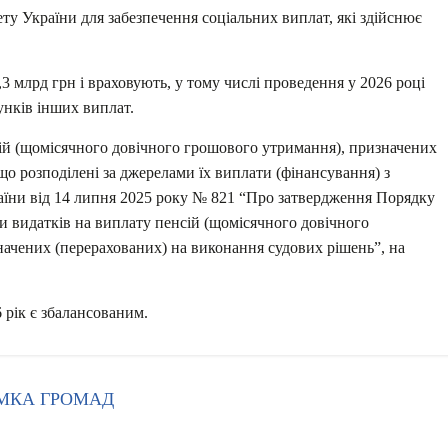
у України для забезпечення соціальних виплат, які здійснює
3 млрд грн і враховують, у тому числі проведення у 2026 році
хунків інших виплат.
ій (щомісячного довічного грошового утримання), призначених
що розподілені за джерелами їх виплати (фінансування) з
аїни від 14 липня 2025 року № 821 “Про затвердження Порядку
и видатків на виплату пенсій (щомісячного довічного
начених (перерахованих) на виконання судових рішень”, на
рік є збалансованим.
ИМКА ГРОМАД