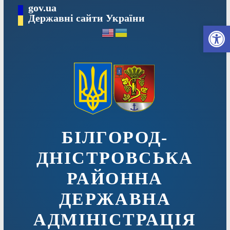
Перейти
gov.ua
до
Державні сайти України
Ві
вмісту
БІЛГОРОД-
ДНІСТРОВСЬКА
РАЙОННА
ДЕРЖАВНА
АДМІНІСТРАЦІЯ