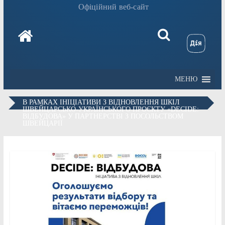
Офіційний веб-сайт
МЕНЮ
В РАМКАХ ІНІЦІАТИВИ З ВІДНОВЛЕННЯ ШКІЛ
ШВЕЙЦАРСЬКО-УКРАЇНСЬКОГО ПРОЄКТУ «DECIDE:
ВІДБУДОВА» У ПАРТНЕРСТВІ З ПОСОЛЬСТВОМ
ШВЕЙЦАРІЇ