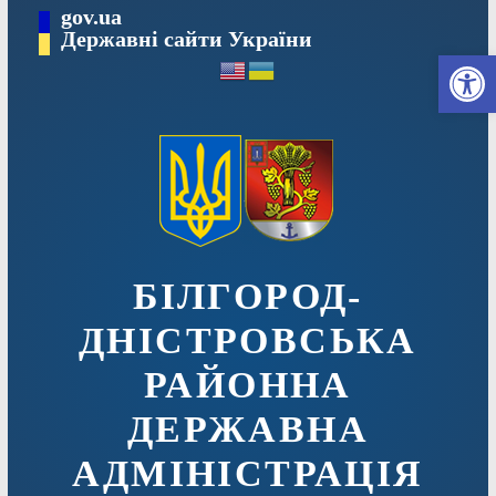
Перейти
gov.ua
до
Державні сайти України
Ві
вмісту
БІЛГОРОД-
ДНІСТРОВСЬКА
РАЙОННА
ДЕРЖАВНА
АДМІНІСТРАЦІЯ