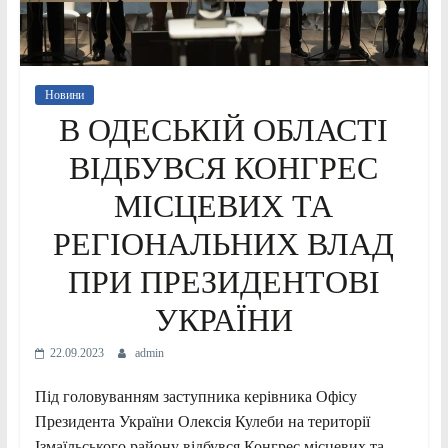
Новини
В ОДЕСЬКІЙ ОБЛАСТІ
ВІДБУВСЯ КОНГРЕС
МІСЦЕВИХ ТА
РЕГІОНАЛЬНИХ ВЛАД
ПРИ ПРЕЗИДЕНТОВІ
УКРАЇНИ
22.09.2023
admin
Під головуванням заступника керівника Офісу
Президента України Олексія
Кулеби на території
Ізмаїльського району відбувся Конгрес місцевих та