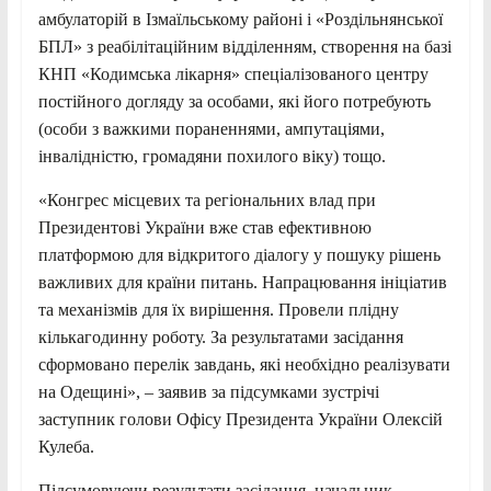
амбулаторій в Ізмаїльському районі і «Роздільнянської
БПЛ» з реабілітаційним відділенням, створення на базі
КНП «Кодимська лікарня» спеціалізованого центру
постійного догляду за особами, які його потребують
(особи з важкими пораненнями, ампутаціями,
інвалідністю, громадяни похилого віку) тощо.
«Конгрес місцевих та регіональних влад при
Президентові України вже став ефективною
платформою для відкритого діалогу у пошуку рішень
важливих для країни питань. Напрацювання ініціатив
та механізмів для їх вирішення. Провели плідну
кількагодинну роботу. За результатами засідання
сформовано перелік завдань, які необхідно реалізувати
на Одещині», – заявив за підсумками зустрічі
заступник голови Офісу Президента України Олексій
Кулеба.
Підсумовуючи результати засідання, начальник