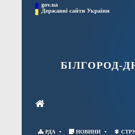
Перейти
gov.ua
до
Державні сайти України
вмісту
БІЛГОРОД-
РДА
НОВИНИ
СТРУ