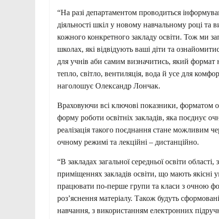
“На разі департаментом проводиться інформуван
діяльності шкіл у новому навчальному році та в
кожного конкретного закладу освіти. Тож ми за
школах, які відвідують ваші діти та ознайомити
для учнів аби самим визначитись, який формат 
тепло, світло, вентиляція, вода й усе для комфо
наголошує Олександр Лончак.
Враховуючи всі ключові показники, форматом ос
форму роботи освітніх закладів, яка поєднує о
реалізація такого поєднання стане можливим чер
очному режимі та лекційні – дистанційно.
“В закладах загальної середньої освіти області, 
приміщеннях закладів освіти, що мають якісні у
працювати по-перше групи та класи з очною фо
роз’яснення матеріалу. Також будуть сформован
навчання, з використанням електронних підручн