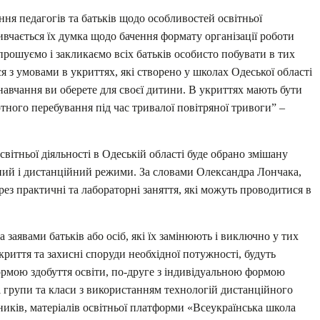
ня педагогів та батьків щодо особливостей освітньої
ивчається їх думка щодо бачення формату організації роботи
прошуємо і закликаємо всіх батьків особисто побувати в тих
ся з умовами в укриттях, які створено у школах Одеської області
навчання ви оберете для своєї дитини. В укриттях мають бути
ртного перебування під час тривалої повітряної тривоги” –
вітньої діяльності в Одеській області буде обрано змішану
чний і дистанційний режими. За словами Олександра Лончака,
ез практичні та лабораторні заняття, які можуть проводитися в
за заявами батьків або осіб, які їх замінюють і виключно у тих
криття та захисні споруди необхідної потужності, будуть
рмою здобуття освіти, по-друге з індивідуальною формою
і групи та класи з використанням технологій дистанційного
иків, матеріалів освітньої платформи «Всеукраїнська школа