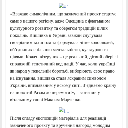
«Вважаю символічним, що зазначений проєкт стартує
саме з нашого регіону, адже Одещина є флагманом
культурного розвитку та оберегом традицій цілих
поколінь. Вишивка в Україні завжди слугувала
своєрідним захистом та формувала чітке коло людей,
об’єднаних спільною ментальністю, культурою та
цілями. Кожен візерунок – це реальний, дієвий оберіг і
справжній генетичний код нації. У час, коли українці
як народ у пекельній боротьбі виборюють своє право
на існування, вишивка стала яскравим символом
України, впізнаваним у всьому світі. З’єднаємо країну
на полотні! Разом до перемоги!», – зазначив у
вітальному слові Максим Марченко.
Після огляду експозицій матеріалів для реалізації
зазначеного проєкту та вручення нагород молодим