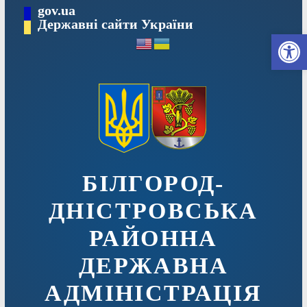
Перейти
gov.ua
до
Державні сайти України
Ві
вмісту
БІЛГОРОД-
ДНІСТРОВСЬКА
РАЙОННА
ДЕРЖАВНА
АДМІНІСТРАЦІЯ