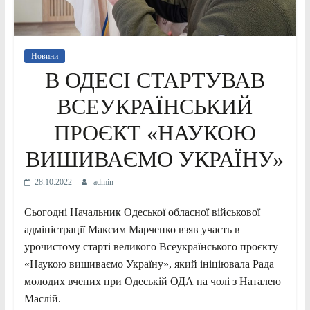
Новини
В ОДЕСІ СТАРТУВАВ
ВСЕУКРАЇНСЬКИЙ
ПРОЄКТ «НАУКОЮ
ВИШИВАЄМО УКРАЇНУ»
28.10.2022
admin
Сьогодні Начальник Одеської обласної військової
адміністрації Максим Марченко взяв участь в
урочистому старті великого Всеукраїнського проєкту
«Наукою вишиваємо Україну», який ініціювала Рада
молодих вчених при Одеській ОДА на чолі з Наталею
Маслій.