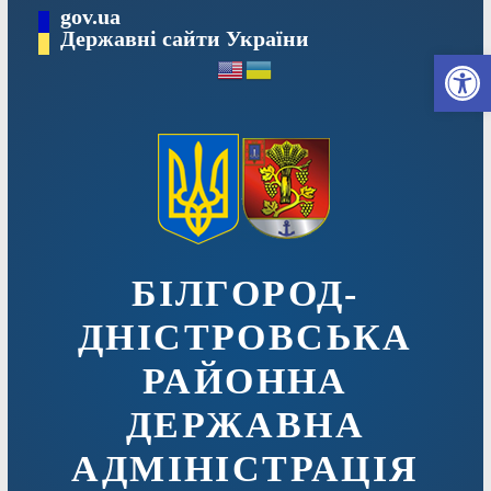
Перейти
gov.ua
до
Державні сайти України
Ві
вмісту
БІЛГОРОД-
ДНІСТРОВСЬКА
РАЙОННА
ДЕРЖАВНА
АДМІНІСТРАЦІЯ