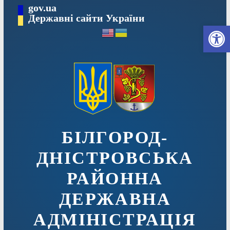
Перейти
gov.ua
до
Державні сайти України
Ві
вмісту
БІЛГОРОД-
ДНІСТРОВСЬКА
РАЙОННА
ДЕРЖАВНА
АДМІНІСТРАЦІЯ