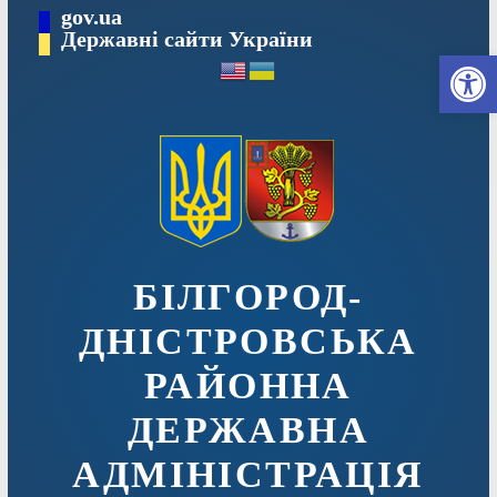
Перейти
gov.ua
до
Державні сайти України
Ві
вмісту
БІЛГОРОД-
ДНІСТРОВСЬКА
РАЙОННА
ДЕРЖАВНА
АДМІНІСТРАЦІЯ