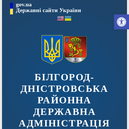
Перейти
gov.ua
до
Державні сайти України
Ві
вмісту
БІЛГОРОД-
ДНІСТРОВСЬКА
РАЙОННА
ДЕРЖАВНА
АДМІНІСТРАЦІЯ