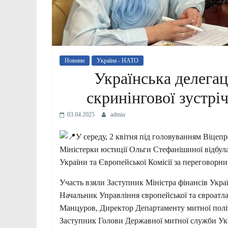
Новини
Україна - НАТО
Українська делегац
скринінгової зустр
03.04.2025
admin
У середу, 2 квітня під головуванням Віцепр
Міністерки юстиції Ольги Стефанішиної відбула
України та Європейської Комісії за переговор
Участь взяли Заступник Міністра фінансів Украї
Начальник Управління європейської та євроатла
Манцуров, Директор Департаменту митної полі
Заступник Голови Державної митної служби Ук