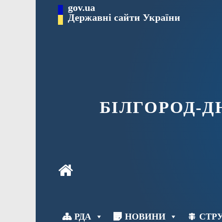
Перейти
gov.ua
до
Державні сайти України
вмісту
БІЛГОРОД-
РДА
НОВИНИ
СТРУ