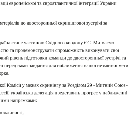
ції європейської та євроатлантичної інтеграції України
теріалів до двосторонньої скринінгової зустрічі за
країна стане частиною Східного кордону ЄС. Ми маємо
ністю та продемонструвати спроможність виконувати свої
окий рівень підготовки команди до двосторонньої зустрічі та
ні перед нами завдання для наближення нашої незмінної мети –
ерка.
кої Комісії у межах скринінгу за Розділом 29 «Митний Союз»
сесії, українська делегація представить прогрес у наближенні
акими напрямками:
можливості;