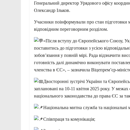
Генеральний директор Урядового офісу координа
Олександр Ільков.
Учасники поінформували про стан підготовки ма
відповідним переговорним розділом.
«Після вступу до Європейського Союзу, У
поставитись до підготовки з усією відповідаль
зобовʼязання у повній мірі. Рада відзначити вис
готовність далі динамічно виконувати поставле
членства в ЄС», – зазначила Віцепремʼєр-мініст
Двосторонні зустрічі України та Європейсь
заплановані на 10-11 квітня 2025 року. У межах 
національного законодавства до права ЄС за т
Національна митна служба та національні 
Співпраця та комунікація;