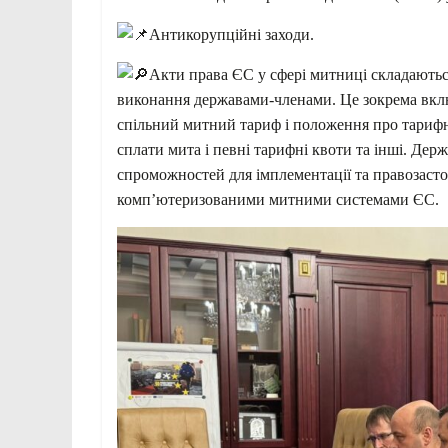
Антикорупційні заходи.
Акти права ЄС у сфері митниці складаються
виконання державами-членами. Це зокрема вкл
спільний митний тариф і положення про тарифн
сплати мита і певні тарифні квоти та інші. Де
спроможностей для імплементації та правозасто
комп’ютеризованими митними системами ЄС.