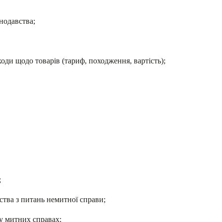
нодавства;
оди щодо товарів (тариф, походження, вартість);
;
тва з питань немитної справи;
у митних справах;