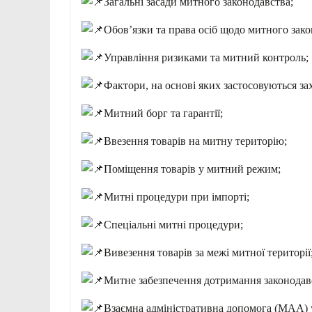
Загальні засади митного законодавства;
Обов’язки та права осіб щодо митного зако
Управління ризиками та митний контроль;
Фактори, на основі яких застосовуються зах
Митний борг та гарантії;
Ввезення товарів на митну територію;
Поміщення товарів у митний режим;
Митні процедури при імпорті;
Спеціальні митні процедури;
Вивезення товарів за межі митної території
Митне забезпечення дотримання законодавс
Взаємна адміністративна допомога (MAA) 