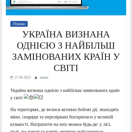
Новини
УКРАЇНА ВИЗНАНА
ОДНІЄЮ З НАЙБІЛЬШ
ЗАМІНОВАНИХ КРАЇН У
СВІТІ
27.09.2023
admin
Україна визнана однією з найбільш замінованих країн
у світі
На територіях, де велися активні бойові дії, знаходять
міни, снаряди та нерозірвані боєприпаси у великій
кількості. Натрапити на них можна будь-де: у лісі,
полі, на дорозі та навіть дитячих майданчиках.