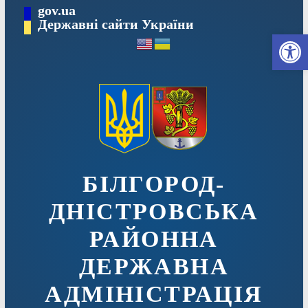
Перейти
gov.ua
до
Державні сайти України
Ві
вмісту
БІЛГОРОД-
ДНІСТРОВСЬКА
РАЙОННА
ДЕРЖАВНА
АДМІНІСТРАЦІЯ