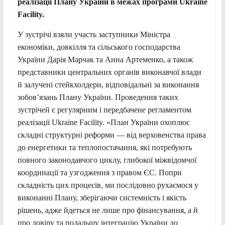
реалізації Плану України в межах програми Ukraine
Facility.
У зустрічі взяли участь заступники Міністра
економіки, довкілля та сільського господарства
України Дарія Марчак та Анна Артеменко, а також
представники центральних органів виконавчої влади
й залучені стейкхолдери, відповідальні за виконання
зобов’язань Плану України. Проведення таких
зустрічей є регулярним і передбачене регламентом
реалізації Ukraine Facility. «План України охоплює
складні структурні реформи — від верховенства права
до енергетики та теплопостачання, які потребують
повного законодавчого циклу, глибокої міжвідомчої
координації та узгодження з правом ЄС. Попри
складність цих процесів, ми послідовно рухаємося у
виконанні Плану, зберігаючи системність і якість
рішень, адже йдеться не лише про фінансування, а й
про довіру та подальшу інтеграцію України до