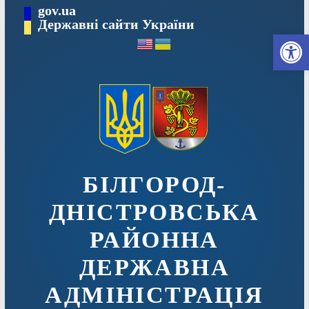
Перейти
gov.ua
до
Державні сайти України
Ві
вмісту
БІЛГОРОД-
ДНІСТРОВСЬКА
РАЙОННА
ДЕРЖАВНА
АДМІНІСТРАЦІЯ