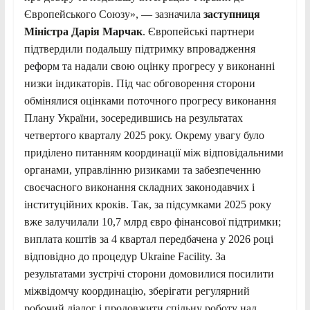
Європейського Союзу», — зазначила
заступниця
Міністра Дарія Марчак
. Європейські партнери
підтвердили подальшу підтримку впровадження
реформ та надали свою оцінку прогресу у виконанні
низки індикаторів. Під час обговорення сторони
обмінялися оцінками поточного прогресу виконання
Плану України, зосередившись на результатах
четвертого кварталу 2025 року. Окрему увагу було
приділено питанням координації між відповідальними
органами, управлінню ризиками та забезпеченню
своєчасного виконання складних законодавчих і
інституційних кроків. Так, за підсумками 2025 року
вже залучилали 10,7 млрд євро фінансової підтримки;
виплата коштів за 4 квартал передбачена у 2026 році
відповідно до процедур Ukraine Facility. За
результатами зустрічі сторони домовилися посилити
міжвідомчу координацію, зберігати регулярний
робочий діалог і продовжити спільну роботу над