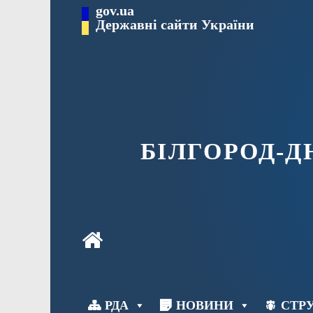
Перейти
gov.ua
до
Державні сайти України
вмісту
БІЛГОРОД-
РДА
НОВИНИ
СТРУ