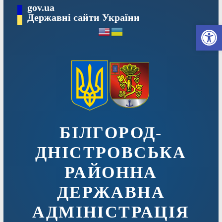
Перейти
gov.ua
до
Державні сайти України
Ві
вмісту
БІЛГОРОД-
ДНІСТРОВСЬКА
РАЙОННА
ДЕРЖАВНА
АДМІНІСТРАЦІЯ