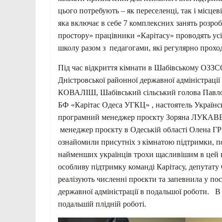
цього потребують – як переселенці, так і місц
яка включає в себе 7 комплексних занять розр
простору» працівники «Карітасу» проводять усі
школу разом з педагогами, які регулярно проход
Під час відкриття кімнати в Шабівському ОЗЗСО
Дністровської районної державної адміністрац
КОВАЛІШ, Шабівський сільський голова Пав
БФ «Карітас Одеса УГКЦ» , настоятель Україн
програмний менеджер проєкту Зоряна ЛУКА
менеджер проєкту в Одеській області Олена Г
ознайомили присутніх з кімнатою підтримки, п
найменших українців трохи щасливішим в цей
особливу підтримку команді Карітасу, депутату
реалізують численні проєкти та запевнила у по
державної адміністрації в подальшої роботи.
подальшій плідній роботі.