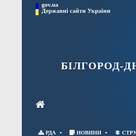
Перейти
gov.ua
до
Державні сайти України
вмісту
БІЛГОРОД-
РДА
НОВИНИ
СТРУ