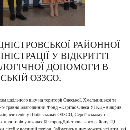
ДНІСТРОВСЬКОЇ РАЙОННОЇ
НІСТРАЦІЇ У ВІДКРИТТІ
ЛОГІЧНОЇ ДОПОМОГИ В
СЬКІЙ ОЗЗСО.
ям шкільного віку на території Одеської, Хмельницької та
ні» 9 травня Благодійний Фонд «Карітас Одеса УГКЦ» відкрив
ьків, вчителів у Шабівському ОЗЗСО, Сергіївському та
их просторів у школах Білгород-Дністровського району. Ці
и дітей у воєнний період. Займатись в них можуть усі діти, які