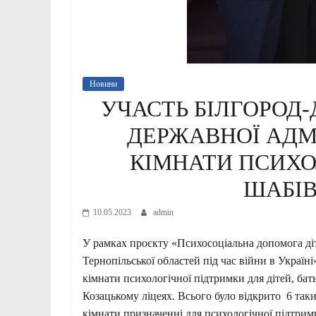
Новини
УЧАСТЬ БІЛГОРОД-
ДЕРЖАВНОЇ АДМІ
КІМНАТИ ПСИХО
ШАБІВ
10.05.2023
admin
У рамках проєкту «Психосоціальна допомога діт
Тернопільської областей під час війни в Украї
кімнати психологічної підтримки для дітей, бат
Козацькому ліцеях. Всього було відкрито 6 так
кімнати призначенні для психологічної підтримк