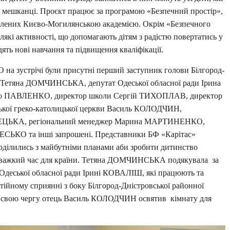
еві мешканці. Проєкт працює за програмою «Безпечний простір»,
облених Києво-Могилянською академією. Окрім «Безпечного
лякі активності, що допомагають дітям з радістю повертатись у
ять нові навчання та підвищення кваліфікації.
 на зустрічі були присутні перший заступник голови Білгород-
ії Тетяна ДОМЧИНСЬКА, депутат Одеської обласної ради Ірина
ло ПАВЛЕНКО, директор школи Сергій ТИХОПЛАВ, директор
ської греко-католицької церкви Василь КОЛОДЧИН,
ВЕЦЬКА, регіональний менеджер Марина МАРТИНЕНКО,
РЕСЬКО та інші запрошені. Представники БФ «Карітас»
оділились з майбутніми планами аби зробити дитинство
 важкий час для країни. Тетяна ДОМЧИНСЬКА подякувала за
 Одеської обласної ради Ірині КОВАЛІШ, які працюють та
стійному сприянні з боку Білгород-Дністровської районної
 В свою чергу отець Василь КОЛОДЧИН освятив кімнату для