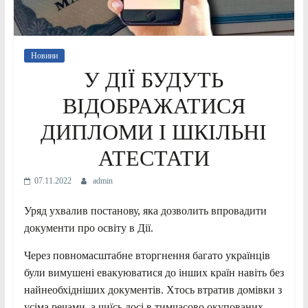
Новини
У ДІЇ БУДУТЬ
ВІДОБРАЖАТИСЯ
ДИПЛОМИ І ШКІЛЬНІ
АТЕСТАТИ
07.11.2022
admin
Уряд ухвалив постанову, яка дозволить впровадити
документи про освіту в Дії.
Через повномасштабне вторгнення багато українців
були вимушені евакуюватися до інших країн навіть без
найнеобхідніших документів. Хтось втратив домівки з
усіма речами, а чиїсь досі в тимчасово окупованих