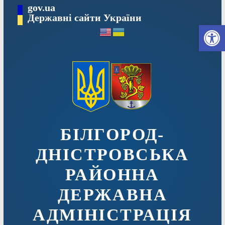
Перейти
gov.ua
до
Державні сайти України
Ві
вмісту
БІЛГОРОД-
ДНІСТРОВСЬКА
РАЙОННА
ДЕРЖАВНА
АДМІНІСТРАЦІЯ