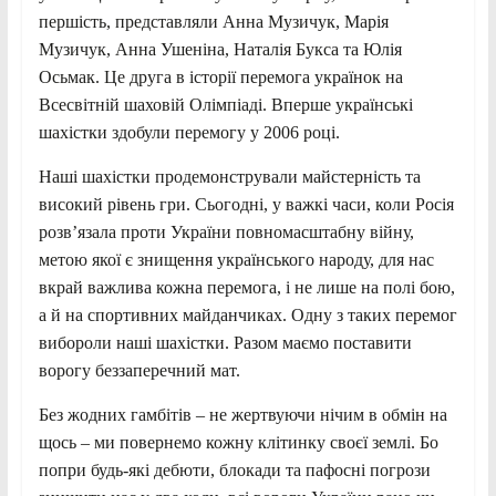
першість, представляли Анна Музичук, Марія
Музичук, Анна Ушеніна, Наталія Букса та Юлія
Осьмак. Це друга в історії перемога українок на
Всесвітній шаховій Олімпіаді. Вперше українські
шахістки здобули перемогу у 2006 році.
Наші шахістки продемонстрували майстерність та
високий рівень гри. Сьогодні, у важкі часи, коли Росія
розв’язала проти України повномасштабну війну,
метою якої є знищення українського народу, для нас
вкрай важлива кожна перемога, і не лише на полі бою,
а й на спортивних майданчиках. Одну з таких перемог
вибороли наші шахістки. Разом маємо поставити
ворогу беззаперечний мат.
Без жодних гамбітів – не жертвуючи нічим в обмін на
щось – ми повернемо кожну клітинку своєї землі. Бо
попри будь-які дебюти, блокади та пафосні погрози