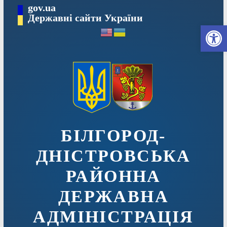
Перейти
gov.ua
до
Державні сайти України
Ві
вмісту
БІЛГОРОД-
ДНІСТРОВСЬКА
РАЙОННА
ДЕРЖАВНА
АДМІНІСТРАЦІЯ