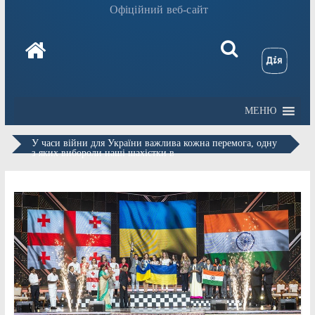
Офіційний веб-сайт
МЕНЮ
У часи війни для України важлива кожна перемога, одну
з яких вибороли наші шахістки в