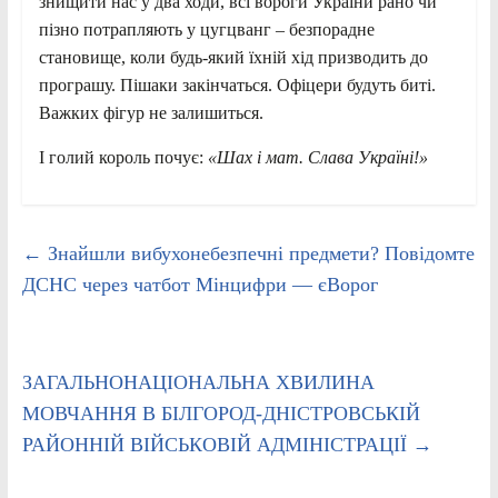
знищити нас у два ходи, всі вороги України рано чи
пізно потрапляють у цугцванг – безпорадне
становище, коли будь-який їхній хід призводить до
програшу. Пішаки закінчаться. Офіцери будуть биті.
Важких фігур не залишиться.
І голий король почує:
«Шах і мат. Слава Україні!»
←
Знайшли вибухонебезпечні предмети? Повідомте
ДСНС через чатбот Мінцифри — єВорог
ЗАГАЛЬНОНАЦІОНАЛЬНА ХВИЛИНА
МОВЧАННЯ В БІЛГОРОД-ДНІСТРОВСЬКІЙ
РАЙОННІЙ ВІЙСЬКОВІЙ АДМІНІСТРАЦІЇ
→