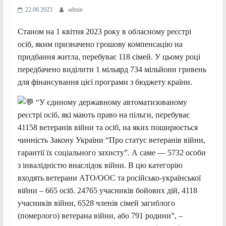
22.06.2023
admin
Станом на 1 квітня 2023 року в обласному реєстрі
осіб, яким призначено грошову компенсацію на
придбання житла, перебуває 118 сімей. У цьому році
передбачено виділити 1 мільярд 734 мільйони гривень
для фінансування цієї програми з бюджету країни.
“У єдиному державному автоматизованому
реєстрі осіб, які мають право на пільги, перебуває
41158
ветеранів війни та осіб, на яких поширюється
чинність Закону України “Про статус ветеранів війни,
гарантії їх соціального захисту”. А саме — 5732 особи
з інвалідністю внаслідок війни. В цю категорію
входять ветерани АТО/ООС та російсько-української
війни – 665 осіб. 24765 учасників бойових дій, 4118
учасників війни, 6528 членів сімей загиблого
(померлого) ветерана війни, або 791 родини”, –