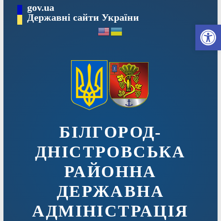
Перейти
gov.ua
до
Державні сайти України
Ві
вмісту
БІЛГОРОД-
ДНІСТРОВСЬКА
РАЙОННА
ДЕРЖАВНА
АДМІНІСТРАЦІЯ