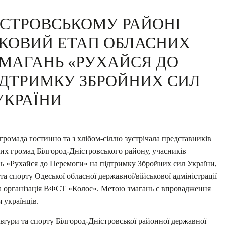
ІСТРОВСЬКОМУ РАЙОНІ
РКОВИЙ ЕТАП ОБЛАСНИХ
МАГАНЬ «РУХАЙСЯ ДО
ІДТРИМКУ ЗБРОЙНИХ СИЛ
УКРАЇНИ
громада гостинно та з хлібом-сіллю зустрічала представників
их громад Білгород-Дністровського району, учасників
нь «Рухайся до Перемоги» на підтримку Збройних сил України,
та спорту Одеської обласної державної/військової адміністрації
ьна організація ВФСТ «Колос». Метою змагань є впровадження
 українців.
льтури та спорту Білгород-Дністровської районної державної