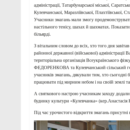
адміністрації, Татарбунарської міської, Саратськ
Кулевчанської, Маразліївської, Плахтіївської, Ст
Учасники змагань мали змогу продемонструвати с
настільного тенісу, шахах й шахматах. Показати 
більярді.
З вітальним словом до всіх, хто того дня завіта
районної державної (військової) адміністрації
територіальна організація Всеукраїнського фіз
ФЕДОРЕНКОВА та Кулевчанський сільський го
учасників змагань, дякували тим, хто сьогодні 
працювати під мирним небом і на своїй землі т
А святкового настрою учасникам заходу додали
будинку культури «Кулевчанка» (кер.Анастасі
Під час урочистого відкриття змагань присутн