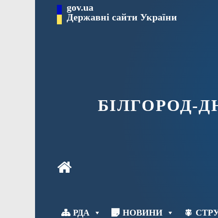
Перейти
gov.ua
до
Державні сайти України
вмісту
БІЛГОРОД-
РДА
НОВИНИ
СТРУ