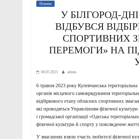
Новини
У БІЛГОРОД-ДН
ВІДБУВСЯ ВІДБІ
СПОРТИВНИХ З
ПЕРЕМОГИ» НА П
08.05.2023
admin
6 травня 2023 року Кулевчанська територіальна 
органів місцевого самоврядування територіальн
відбіркового етапу обласних спортивних змага
які проводяться Управлінням фізичної культури 
і громадської організації «Одеська територіал
фізичної культури й спорту у повсякденне життя
У змаганнях взяли участь любителі фізичної ку