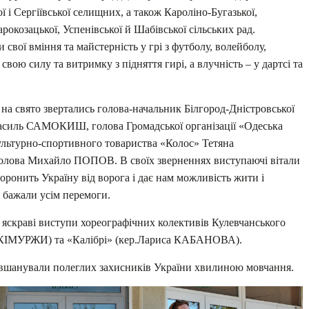
ої і Сергіївської селищних, а також Кароліно-Бугазької,
арокозацької, Успенівської й Шабівської сільських рад.
вої вміння та майстерність у грі з футболу, волейболу,
свою силу та витримку з підняття гирі, а влучність – у дартсі та
в на свято звертались голова-начальник Білгород-Дністровської
 Василь САМОКИШ, голова Громадської організації «Одеська
культурно-спортивного товариства «Колос» Тетяна
лова Михайло ПОПОВ. В своїх зверненнях виступаючі вітали
боронить Україну від ворога і дає нам можливість жити і
а бажали усім перемоги.
 яскраві виступи хореографічних колективів Кулевчанського
я КІМУРЖИ) та «Калібрі» (кер.Лариса КАБАНОВА).
і вшанували полеглих захисників України хвилиною мовчання.