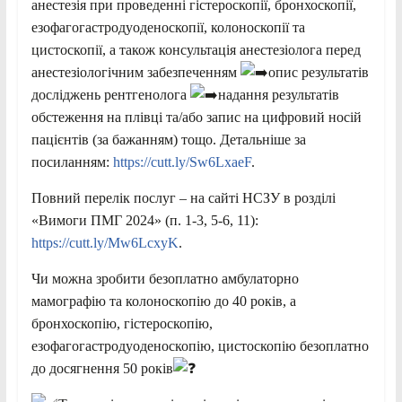
анестезія при проведенні гістероскопії, бронхоскопії,
езофагогастродуоденоскопії, колоноскопії та
цистоскопії, а також консультація анестезіолога перед
анестезіологічним забезпеченням
опис результатів
досліджень рентгенолога
надання результатів
обстеження на плівці та/або запис на цифровий носій
пацієнтів (за бажанням) тощо. Детальніше за
посиланням:
https://cutt.ly/Sw6LxaeF
.
Повний перелік послуг – на сайті НСЗУ в розділі
«Вимоги ПМГ 2024» (п. 1-3, 5-6, 11):
https://cutt.ly/Mw6LcxyK
.
Чи можна зробити безоплатно амбулаторно
мамографію та колоноскопію до 40 років, а
бронхоскопію, гістероскопію,
езофагогастродуоденоскопію, цистоскопію безоплатно
до досягнення 50 років