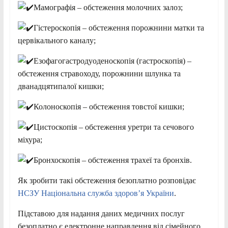
Мамографія – обстеження молочних залоз;
Гістероскопія – обстеження порожнини матки та
цервікального каналу;
Езофагогастродуоденоскопія (гастроскопія) –
обстеження стравоходу, порожнини шлунка та
дванадцятипалої кишки;
Колоноскопія – обстеження товстої кишки;
Цистоскопія – обстеження уретри та сечового
міхура;
Бронхоскопія – обстеження трахеї та бронхів.
Як зробити такі обстеження безоплатно розповідає
НСЗУ Національна служба здоров’я України
.
Підставою для надання даних медичних послуг
безоплатно є електронне направлення від сімейного