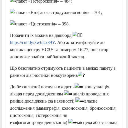
пакет «Гістероскопія» – 484;
пакет «Езофагогастродуоденоскопія» – 701;
пакет «Цистоскопія» – 398.
Побачити їх можна на дашборді
https://cutt.ly/3w6Lx89Y
. Або ж зателефонуйте до
контакт-центру НСЗУ за номером 16-77, оператор
допоможе знайти найближчий заклад.
Що безоплатно отримують пацієнти в межах пакету з
ранньої діагностики новоутворень
До безоплатної послуги входить
консультація
лікаря перед дослідженням
аналіз проведених
раніше досліджень (за наявності)
власне
дослідження (мамографія, колоноскопія, бронхоскопія,
цистоскопія, гістероскопія чи
езофагогастродуоденоскопія)
місцева або загальна