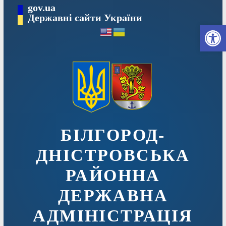
Перейти
gov.ua
до
Державні сайти України
Ві
вмісту
БІЛГОРОД-
ДНІСТРОВСЬКА
РАЙОННА
ДЕРЖАВНА
АДМІНІСТРАЦІЯ