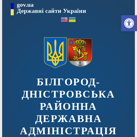
Перейти
gov.ua
до
Державні сайти України
Ві
вмісту
БІЛГОРОД-
ДНІСТРОВСЬКА
РАЙОННА
ДЕРЖАВНА
АДМІНІСТРАЦІЯ