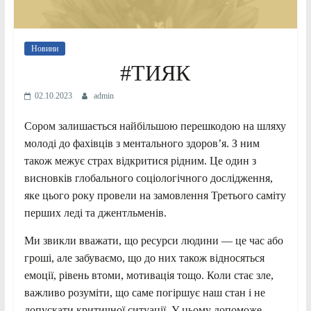
Новини
#ТИЯК
02.10.2023
admin
Сором залишається найбільшою перешкодою на шляху
молоді до фахівців з ментального здоров’я. З ним
також межує страх відкритися рідним. Це один з
висновків глобального соціологічного дослідження,
яке цього року провели на замовлення Третього саміту
перших леді та джентльменів.
Ми звикли вважати, що ресурси людини — це час або
гроші, але забуваємо, що до них також відносяться
емоції, рівень втоми, мотивація тощо. Коли стає зле,
важливо розуміти, що саме погіршує наш стан і не
допускати критичної ситуації. У цьому допоможе