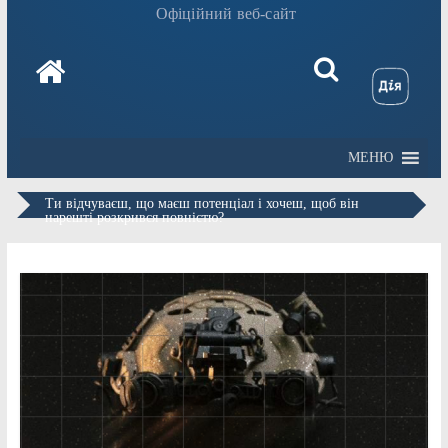
Офіційний веб-сайт
МЕНЮ
Ти відчуваєш, що маєш потенціал і хочеш, щоб він
нарешті розкрився повністю?