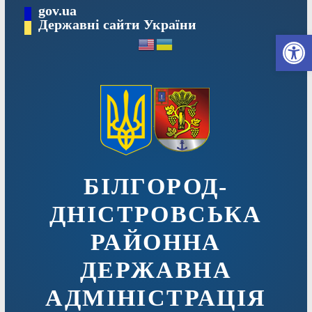
Перейти
gov.ua
до
Державні сайти України
Ві
вмісту
БІЛГОРОД-
ДНІСТРОВСЬКА
РАЙОННА
ДЕРЖАВНА
АДМІНІСТРАЦІЯ