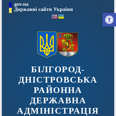
Перейти
gov.ua
до
Державні сайти України
Ві
вмісту
БІЛГОРОД-
ДНІСТРОВСЬКА
РАЙОННА
ДЕРЖАВНА
АДМІНІСТРАЦІЯ