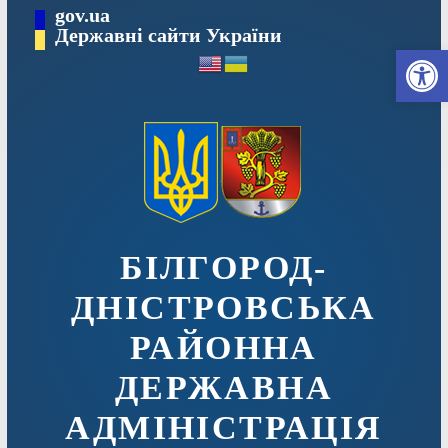
Перейти
gov.ua
до
Державні сайти України
Ві
вмісту
БІЛГОРОД-
ДНІСТРОВСЬКА
РАЙОННА
ДЕРЖАВНА
АДМІНІСТРАЦІЯ