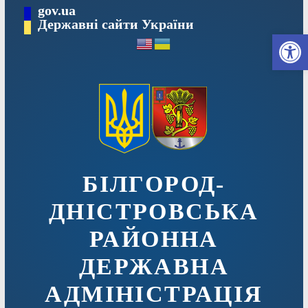
Перейти
gov.ua
до
Державні сайти України
Ві
вмісту
БІЛГОРОД-
ДНІСТРОВСЬКА
РАЙОННА
ДЕРЖАВНА
АДМІНІСТРАЦІЯ