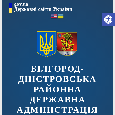
Перейти
gov.ua
до
Державні сайти України
Ві
вмісту
БІЛГОРОД-
ДНІСТРОВСЬКА
РАЙОННА
ДЕРЖАВНА
АДМІНІСТРАЦІЯ