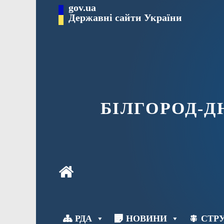
Перейти
gov.ua
до
Державні сайти України
вмісту
БІЛГОРОД-
РДА
НОВИНИ
СТРУ