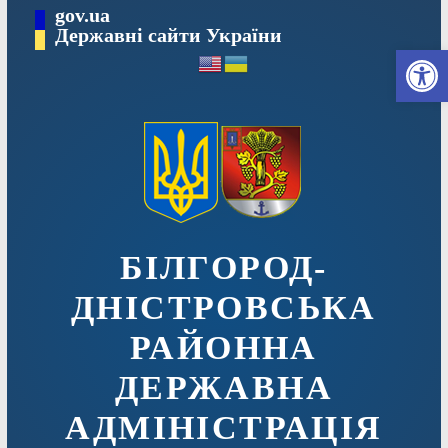
Перейти
gov.ua
до
Державні сайти України
Ві
вмісту
БІЛГОРОД-
ДНІСТРОВСЬКА
РАЙОННА
ДЕРЖАВНА
АДМІНІСТРАЦІЯ