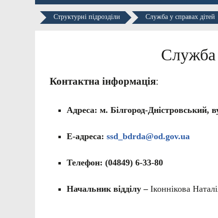
Структурні підрозділи
Служба у справах дітей
Служба 
Контактна інформація
:
Адреса: м. Білгород-Дністровський, ву
Е-адреса:
ssd_bdrda@od.gov.ua
Телефон: (04849) 6-33-80
Начальник відділу –
Іконнікова Наталі