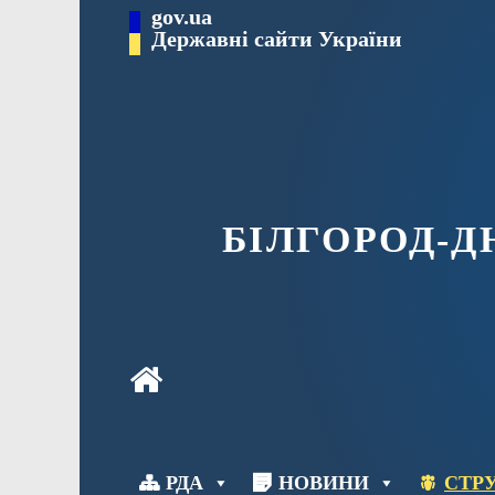
Перейти
gov.ua
до
Державні сайти України
вмісту
БІЛГОРОД-
РДА
НОВИНИ
СТРУ