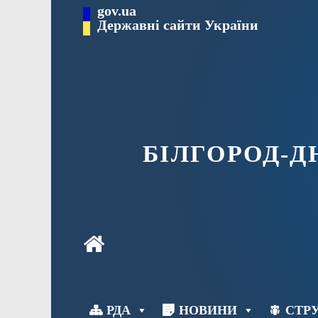
Перейти
gov.ua
до
Державні сайти України
вмісту
БІЛГОРОД-
РДА
НОВИНИ
СТРУ