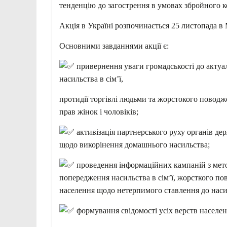
тенденцію до загострення в умовах збройного к
Акція в Україні розпочинається 25 листопада 
Основними завданнями акції є:
привернення уваги громадськості до актуа
насильства в сім’ї,
протидії торгівлі людьми та жорстокого поводже
прав жінок і чоловіків;
активізація партнерського руху органів де
щодо викорінення домашнього насильства;
проведення інформаційних кампаній з мето
попередження насильства в сім’ї, жорсткого по
населення щодо нетерпимого ставлення до наси
формування свідомості усіх верств населе