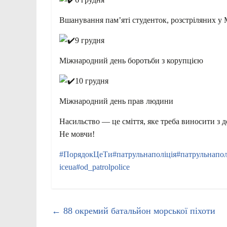
Вшанування пам’яті студенток, розстріляних у
9 грудня
Міжнародний день боротьби з корупцією
10 грудня
Міжнародний день прав людини
Насильство — це сміття, яке треба виносити з 
Не мовчи!
#ПорядокЦеТи
#патрульнаполіція
#патрульнапол
iceua
#od_patrolpolice
←
88 окремий батальйон морської піхоти