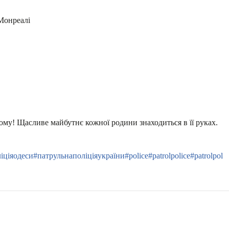
 Монреалі
дому! Щасливе майбутнє кожної родини знаходиться в її руках.
іціяодеси
#патрульнаполіціяукраїни
#police
#patrolpolice
#patrolpol