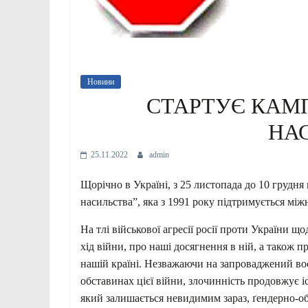
Новини
СТАРТУЄ КАМП
НА
25.11.2022
admin
Щорічно в Україні, з 25 листопада до 10 грудн
насильства”, яка з 1991 року підтримується мі
На тлі військової агресії росії проти України 
хід війни, про наші досягнення в ній, а також п
нашій країні. Незважаючи на запроваджений в
обставинах цієї війни, злочинність продовжує і
який залишається невидимим зараз, ґендерно-об