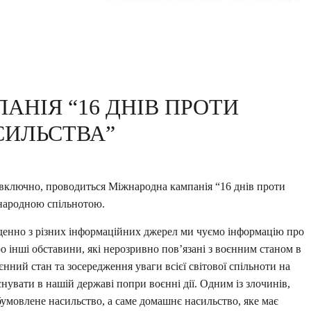
АНІЯ “16 ДНІВ ПРОТИ
СИЛЬСТВА”
я включно, проводиться Міжнародна кампанія “16 днів проти
жнародною спільнотою.
щоденно з різних інформаційних джерел ми чуємо інформацію про
ро інші обставини, які нерозривно пов’язані з воєнним станом в
оєнний
стан та зосередження уваги всієї світової спільноти на
снувати в нашій державі попри воєнні дії. Одним із злочинів,
умовлене насильство, а саме домашнє насильство, яке має