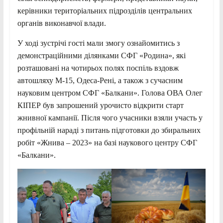
керівники територіальних підрозділів центральних
органів виконавчої влади.
У ході зустрічі гості мали змогу ознайомитись з
демонстраційними ділянками СФГ «Родина», які
розташовані на чотирьох полях поспіль вздовж
автошляху М-15, Одеса-Рені, а також з сучасним
науковим центром СФГ «Балкани». Голова ОВА Олег
КІПЕР був запрошений урочисто відкрити старт
жнивної кампанії. Після чого учасники взяли участь у
профільній нараді з питань підготовки до збиральних
робіт «Жнива – 2023» на базі наукового центру СФГ
«Балкани».