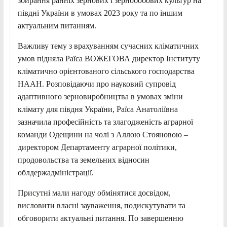
збирання ранніх зернових і зернобобових культур на
півдні України в умовах 2023 року та по іншим
актуальним питанням.
Важливу тему з врахуванням сучасних кліматичних
умов підняла Раїса ВОЖЕГОВА директор Інституту
кліматично орієнтованого сільського господарства
НААН. Розповідаючи про науковий супровід
адаптивного зерновиробництва в умовах зміни
клімату для півдня України, Раїса Анатоліївна
зазначила професійність та злагодженість аграрної
команди Одещини на чолі з Аллою Стояновою –
директором Департаменту аграрної політики,
продовольства та земельних відносин
облдержадміністрації.
Присутні мали нагоду обмінятися досвідом,
висловити власні зауваження, подискутувати та
обговорити актуальні питання. По завершенню