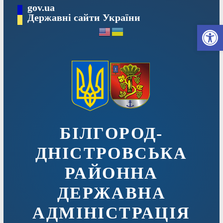
Перейти
gov.ua
до
Державні сайти України
Ві
вмісту
БІЛГОРОД-
ДНІСТРОВСЬКА
РАЙОННА
ДЕРЖАВНА
АДМІНІСТРАЦІЯ